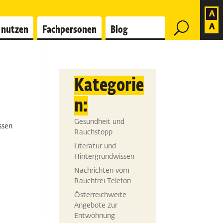
 nutzen
Fachpersonen
Blog
Kategorie
n:
d
Gesundheit und
ssen
Rauchstopp
Literatur und
Hintergrundwissen
Nachrichten vom
Rauchfrei Telefon
Österreichweite
Angebote zur
Entwöhnung