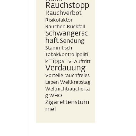
Rauchstopp
Rauchverbot
Risikofaktor
Rauchen
Rückfall
Schwangersc
haft
Sendung
Stammtisch
Tabakkontrollpoliti
Tipps
k
TV-Auftritt
Verdauung
Vorteile rauchfreies
Leben
Weltkrebstag
Weltnichtraucherta
g
WHO
Zigarettenstum
mel