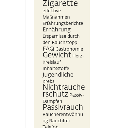
Zigarette
effektive
Maßnahmen
Erfahrungsberichte
Ernährung
Ersparnisse durch
den Rauchstopp
FAQ
Gastronomie
Gewicht
Herz-
Kreislauf
Inhaltsstoffe
Jugendliche
Krebs
Nichtrauche
rschutz
Passiv-
Dampfen
Passivrauch
Raucherentwöhnu
ng
Rauchfrei
Telefon