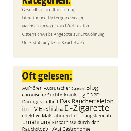
Kategorien:
Gesundheit und Rauchstopp
Literatur und Hintergrundwissen
Nachrichten vom Rauchfrei Telefon
Österreichweite Angebote zur Entwöhnung
Unterstützung beim Rauchstopp
Oft gelesen:
Blog
Aufhören
Ausrutscher
Beratung
chronische Suchterkrankung
COPD
Das Rauchertelefon
Darmgesundheit
E-Zigarette
im TV
E-Shisha
effektive Maßnahmen
Erfahrungsberichte
Ernährung
Ersparnisse durch den
FAQ
Rauchstopp
Gastronomie